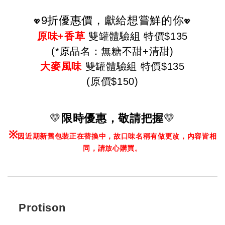
9
折優惠價，獻給想嘗鮮的你
💖
💖
原味+香草
雙罐體驗組 特價$135
(*原品名：無糖不甜+清甜
)
大麥風味
雙罐體驗組 特價$135
(原價$150)
💛
限時優惠，敬請把握
💛
※
因近期新舊包裝正在替換中，故口味名稱有做更改，內容皆相
同，請放心購買。
Protison