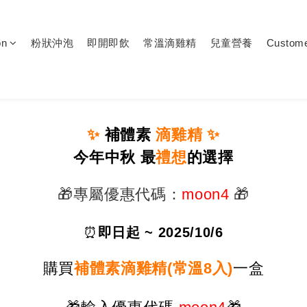
on
粉狀沖泡
即開即飲
常溫滴雞精
兒童營養
Custome
✨
補體素
滴雞精
✨
今年中秋 最
禮想
的選擇
🎁
專屬優惠代碼：
moon4
🎁
⏰
即日起 ~ 2025/10/6
購買
補體素滴雞精(常溫8入)
一盒