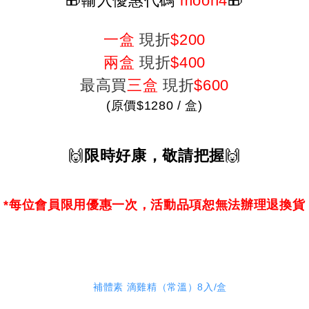
🎁
輸入優惠代碼
moon4
🎁
一盒
現折
$200
兩盒
現折
$400
最高買
三盒
現折
$600
(原價$1280 / 盒)
🙌
限時好康，敬請把握
🙌
*
每位會員限用優惠一次
，活動品項恕無法辦理退換貨