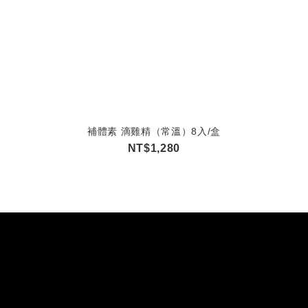
補體素 滴雞精（常溫）8入/盒
NT$1,280