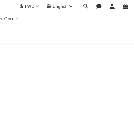
$
TWD
English
r Care