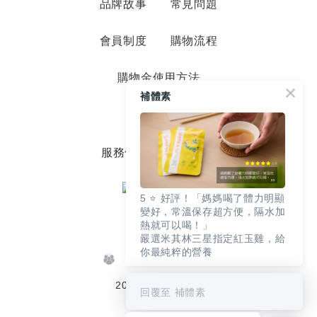
品牌故事
常見問題
會員制度
購物流程
購物金使用方法
補體素
退換貨服務
服務條款
隱私政策
5 ⭐️ 好評！「媽媽喝了體力明顯
變好，常溫保存超方便，隔水加
熱就可以喝！」
嚴選米其林三星指定紅玉雞，給
你最純粹的營養
© Protison
2020
回覆至 補體素