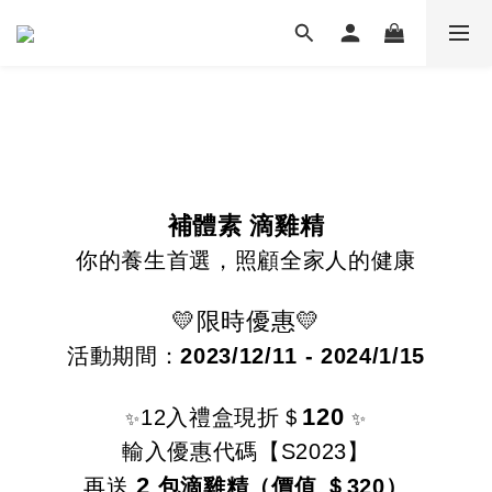
補體素 滴雞精
你的養生首選，照顧全家人的健康
💛限時優惠💛
活動期間：
2023/
12/
11 - 2024/1/15
120
12入禮盒現折＄
✨
✨
輸入優惠代碼【S2023】
2
再送
包滴雞精（價值 ＄320）