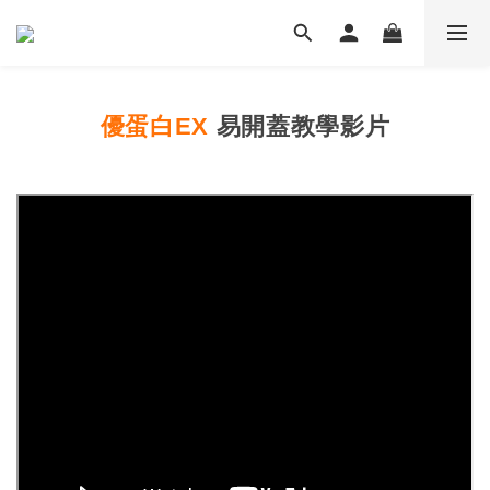
優蛋白EX
易開蓋教學影片