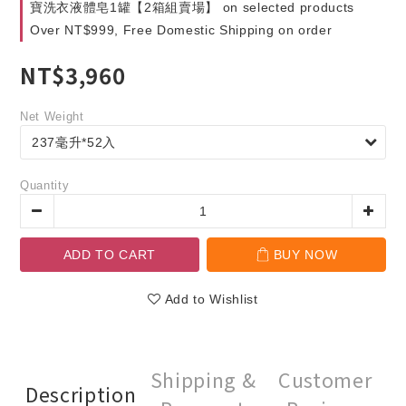
寶洗衣液體皂1罐【2箱組賣場】 on selected products
Over NT$999, Free Domestic Shipping on order
NT$3,960
Net Weight
Quantity
ADD TO CART
BUY NOW
Add to Wishlist
Shipping &
Customer
Description