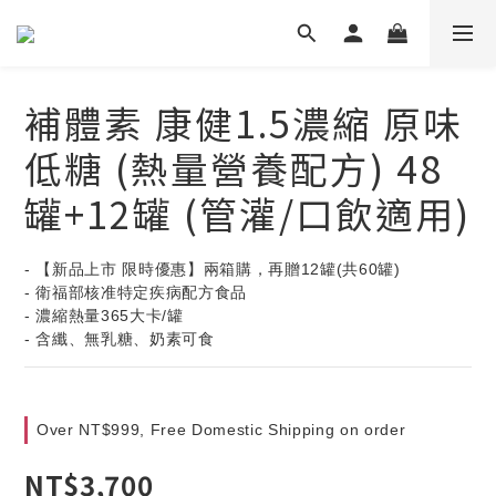
補體素 康健1.5濃縮 原味
低糖 (熱量營養配方) 48
罐+12罐 (管灌/口飲適用)
- 【新品上市 限時優惠】兩箱購，再贈12罐(共60罐)
- 衛福部核准特定疾病配方食品
- 濃縮熱量365大卡/罐
- 含纖、無乳糖、奶素可食
Over NT$999, Free Domestic Shipping on order
NT$3,700