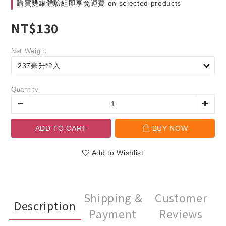
購買雙罐體驗組即享免運費 on selected products
NT$130
Net Weight
Quantity
ADD TO CART
BUY NOW
Add to Wishlist
Shipping &
Customer
Description
Payment
Reviews