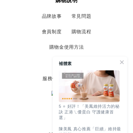
購物說明
品牌故事
常見問題
會員制度
購物流程
購物金使用方法
退換貨服務
補體素
服務條款
隱私政策
5 ⭐️ 好評！「美鳳維持活力的秘
訣 正港ㄟ優蛋白 守護健康首
選」
陳美鳳 真心推薦「巨續」維持最