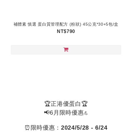
補體素 慎選 蛋白質管理配方 (粉狀) 45公克*30+5包/盒
NT$790
🏆正港優蛋白🏆
📢6月限時優惠
💪
⏰限時優惠：
2024/5/28 - 6/24