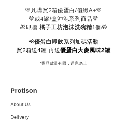
💛凡購買2箱優蛋白/優纖A+💛
💛
或4罐/盒沖泡系列商品
💛
🎁即贈
橘子工坊泡沫洗碗精
1個
🎁
📢
優蛋白即飲
系列
加碼活動
買2箱送4罐 再送
優蛋白大麥風味2罐
*贈品數量有限，送完為止
Protison
About Us
Delivery