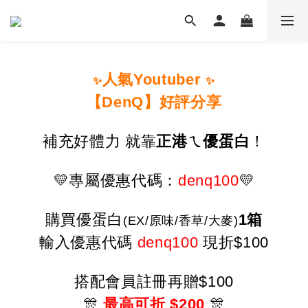
人氣Youtuber
✨
✨
【DenQ】好評分享
補充好體力 就靠
正港ㄟ優蛋白
！
💛
專屬優惠代碼：
denq100
💛
購買優蛋白
1箱
(EX/原味/香草/大麥)
輸入優惠代碼
denq100
現折$100
搭配會員註冊再贈$100
🎊
最高可折 $200
🎊