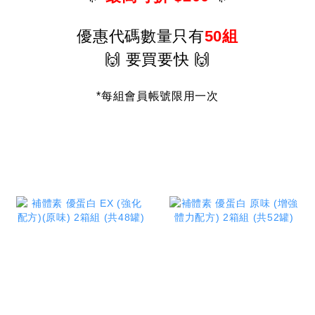
優惠代碼數量只有
50組
🙌
要買要快 🙌
*每組會員帳號限用一次