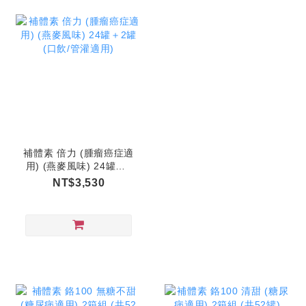
補體素 倍力 (腫瘤癌症適
用) (燕麥風味) 24罐＋2
罐 (口飲/管灌適用)
NT$3,530