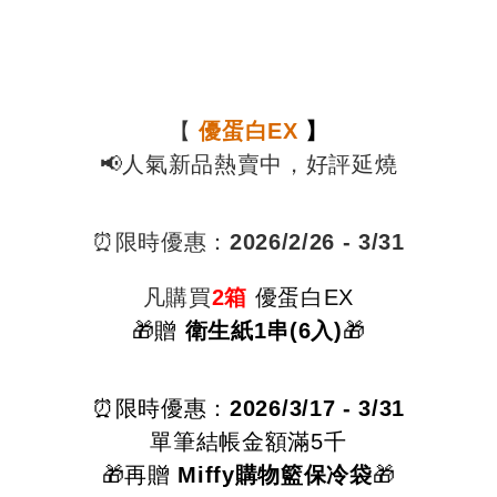
【
優蛋白EX
】
📢人氣新品熱賣中，好評延燒
⏰限時優惠：
2026/2
/26 - 3/31
凡購買
2箱
優蛋白EX
🎁贈
衛生紙1串(6入)
🎁
⏰限時優惠：
2026/
3/17 - 3/31
單筆結帳金額滿5千
🎁再贈
Miffy購物籃保冷袋
🎁