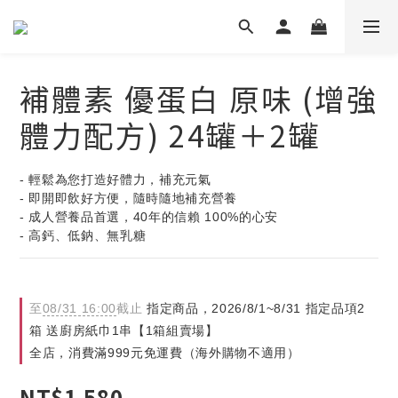
補體素 優蛋白 原味 (增強
體力配方) 24罐＋2罐
- 輕鬆為您打造好體力，補充元氣
- 即開即飲好方便，隨時隨地補充營養
- 成人營養品首選，40年的信賴 100%的心安
- 高鈣、低鈉、無乳糖
至
08/31 16:00
截止
指定商品，2026/8/1~8/31 指定品項2
箱 送廚房紙巾1串【1箱組賣場】
全店，消費滿999元免運費（海外購物不適用）
NT$1,580