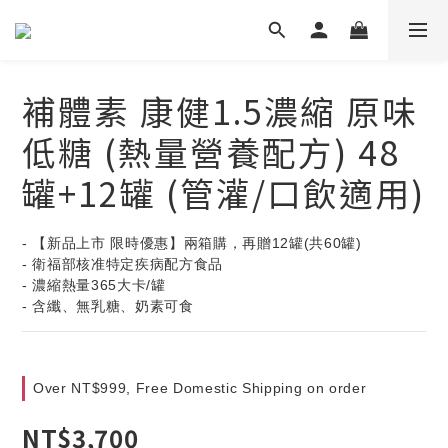
補體素 康健1.5濃縮 原味
低糖 (熱量營養配方) 48
罐+12罐 (管灌/口飲適用)
- 【新品上市 限時優惠】兩箱購，再贈12罐(共60罐)
- 衛福部核准特定疾病配方食品
- 濃縮熱量365大卡/罐
- 含纖、無乳糖、奶素可食
Over NT$999, Free Domestic Shipping on order
NT$3,700