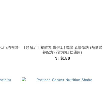
甜 (均衡營
【體驗組】補體素 康健1.5濃縮 原味低糖 (熱量營
養配方) (管灌/口飲適用)
NT$180