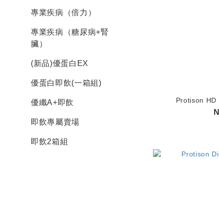
專業疾病（倍力）
專業疾病（糖尿病+腎
臟）
(新品)優蛋白EX
優蛋白即飲(一箱組)
Protison HD
優纖A+即飲
N
即飲專屬賣場
即飲2箱組