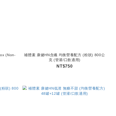
Box (Non-
補體素 康健HN含纖 均衡營養配方 (粉狀) 800公
克 (管灌/口飲適用)
NT$750