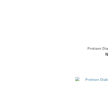
Protison Di
N