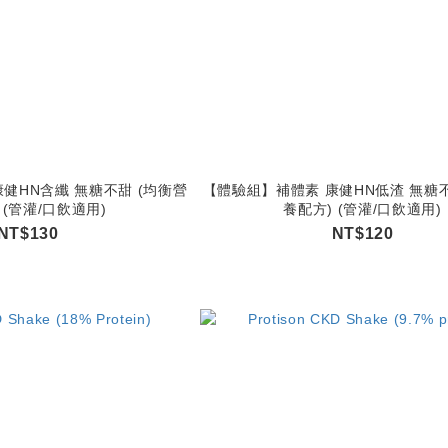
健HN含纖 無糖不甜 (均衡營
【體驗組】補體素 康健HN低渣 無糖不
 (管灌/口飲適用)
養配方) (管灌/口飲適用)
NT$130
NT$120