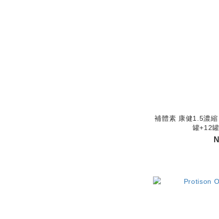
補體素 康健1.5濃縮
罐+12
N