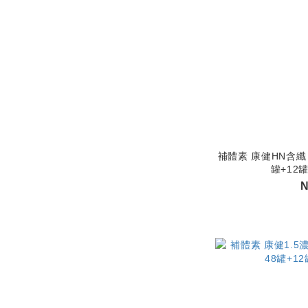
補體素 康健HN含纖 
罐+12
N