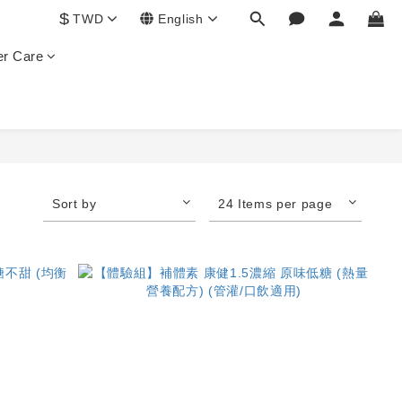
$
TWD
English
r Care
Sort by
24 Items per page