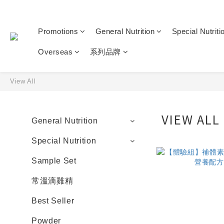
Promotions
General Nutrition
Special Nutriti
Overseas
系列品牌
View All
VIEW ALL
General Nutrition
Special Nutrition
Sample Set
常溫滴雞精
Best Seller
Powder