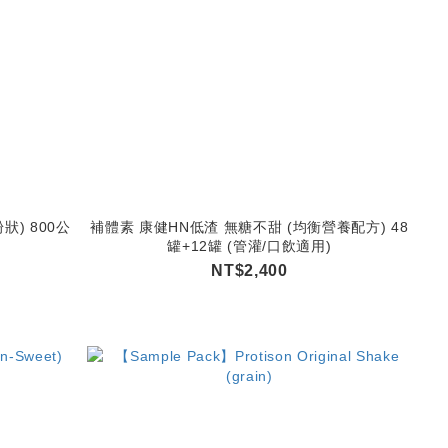
狀) 800公
補體素 康健HN低渣 無糖不甜 (均衡營養配方) 48
罐+12罐 (管灌/口飲適用)
NT$2,400