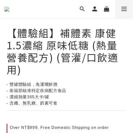
【體驗組】補體素 康健
1.5濃縮 原味低糖 (熱量
營養配方) (管灌/口飲適
用)
- 雙罐體驗組，免運嚐鮮價
- 衛福部核准特定疾病配方食品
- 濃縮熱量365大卡/罐
- 含纖、無乳糖、奶素可食
Over NT$999, Free Domestic Shipping on order