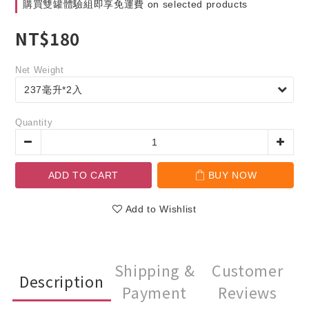
購買雙罐體驗組即享免運費 on selected products
NT$180
Net Weight
Quantity
ADD TO CART
BUY NOW
Add to Wishlist
Shipping &
Customer
Description
Payment
Reviews