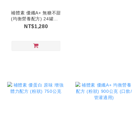
補體素 優纖A+ 無糖不甜
(均衡營養配方) 24罐＋2
罐 (口飲/管灌適用)
NT$1,280