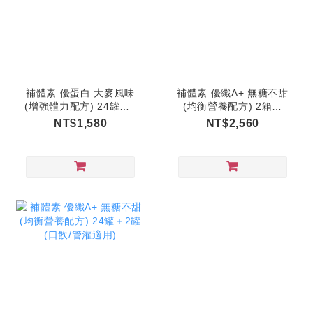
補體素 優蛋白 大麥風味
補體素 優纖A+ 無糖不甜
(增強體力配方) 24罐＋2
(均衡營養配方) 2箱組
罐
(共52罐)
NT$1,580
NT$2,560