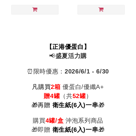
【正港優蛋白】
📢
盛夏活力購
⏰限時優惠：
2026/6
/1 - 6/30
凡購
買
2箱
優蛋白/優纖A+
贈4罐
（共
52罐
）
🎁再贈
衛生紙(6入)一串
🎁
購買
4罐/盒
沖泡系列商品
🎁即贈
衛生紙(6入)一串
🎁