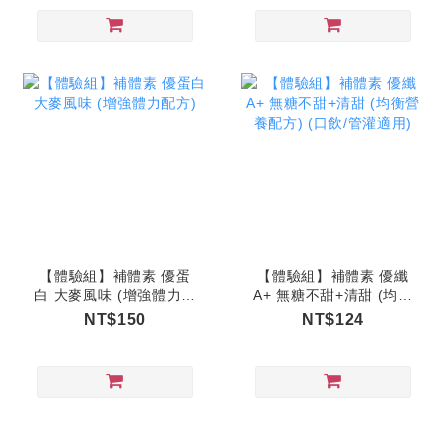
【體驗組】補體素 優蛋
【體驗組】補體素 優纖
白 大麥風味 (增強體力配
A+ 無糖不甜+清甜 (均衡
方)
營養配方) (口飲/管灌適
NT$150
NT$124
用)