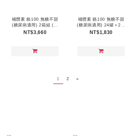
補體素 鉻100 無糖不甜
補體素 鉻100 無糖不甜
(糖尿病適用) 2箱組 (共
(糖尿病適用) 24罐＋2罐
52罐)
(口飲/管灌適用)
NT$3,660
NT$1,830
1
2
»