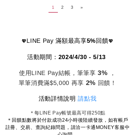
1
2
3
»
LINE Pay 滿額最高享
5%
回饋
💖
💖
活動期間：
2024/4/30 - 5/13
3%
使用LINE Pay結帳，
筆筆享
，
2%
單筆消費滿$5,000 再享
回饋！
活動詳情說明
請點我
＊每LINE Pay帳號最高可得250點
＊
回饋點數將於付款成功24小時後陸續發放，
如有帳戶
註冊、交易、查詢紀錄問題，
請洽一卡通MONEY客服中
心詢問。