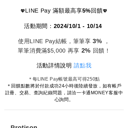
LINE Pay 滿額最高享
5%
回饋
💖
💖
活動期間：
2024/10/1 - 10/14
3%
使用LINE Pay結帳，
筆筆享
，
2%
單筆消費滿$5,000 再享
回饋！
活動詳情說明
請點我
＊每LINE Pay帳號最高可得250點
＊
回饋點數將於付款成功24小時後陸續發放，
如有帳戶
註冊、交易、查詢紀錄問題，
請洽一卡通MONEY客服中
心詢問。
Protison