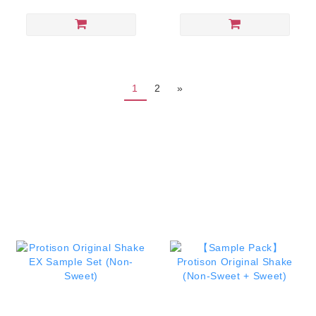
1
2
»