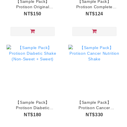
【Sample Pack】
【Sample Pack】
Protison Original
Protison Complete
Shake (grain)
Balance Shake (Non-
NT$150
NT$124
Sweet + Sweet)
【Sample Pack】
【Sample Pack】
Protison Diabetic
Protison Cancer
Shake (Non-Sweet +
Nutrition Shake
NT$180
NT$330
Sweet)