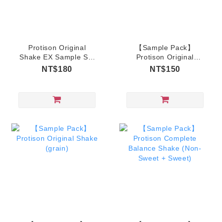
Protison Original
【Sample Pack】
Shake EX Sample Set
Protison Original
(Non-Sweet)
Shake (Non-Sweet +
NT$180
NT$150
Sweet)