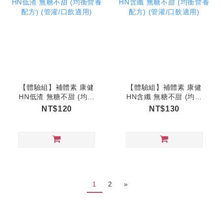
【體驗組】補體素 康健
【體驗組】補體素 康健
HN低渣 無糖不甜 (均衡
HN含纖 無糖不甜 (均衡
營養配方) (管灌/口飲適
營養配方) (管灌/口飲適
NT$120
NT$130
用)
用)
1
2
»