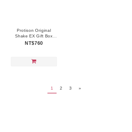
Protison Original
Shake EX Gift Box
(Non-Sweet)
NT$760
1
2
3
»