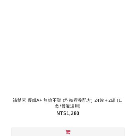
補體素 優纖A+ 無糖不甜 (均衡營養配方) 24罐＋2罐 (口
飲/管灌適用)
NT$1,280