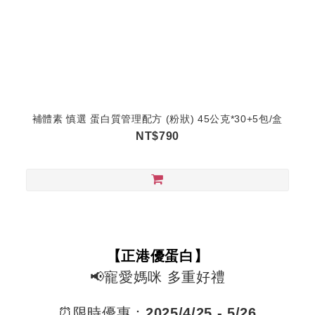
補體素 慎選 蛋白質管理配方 (粉狀) 45公克*30+5包/盒
NT$790
【正港優蛋白】
📢寵愛媽咪 多重好禮
⏰限時優惠：
2025/4
/25 - 5/26