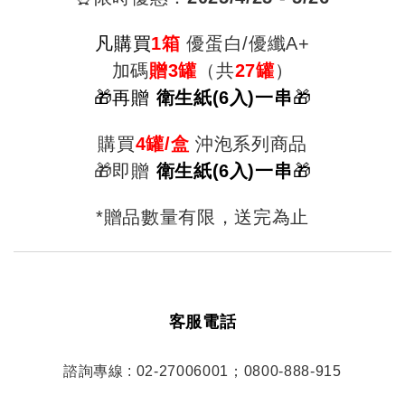
凡購
買
1箱
優蛋白/優纖A+
加碼
贈3罐
（共
27罐
）
🎁再贈
衛生紙(6入)一串
🎁
購買
4罐/盒
沖泡系列商品
🎁即贈
衛生紙(6入)一串
🎁
*贈品數量有限，送完為止
客服電話
諮詢專線 : 02-27006001；0800-888-915