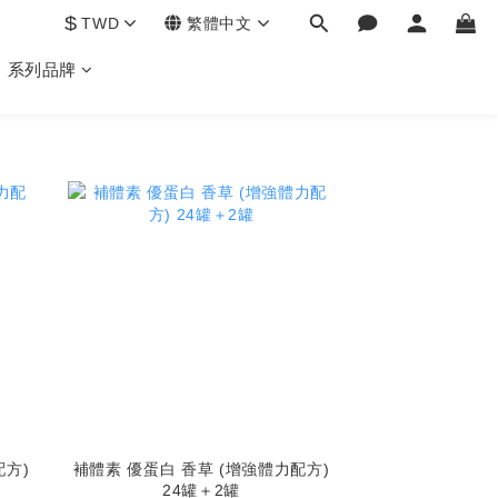
$
TWD
繁體中文
系列品牌
配方)
補體素 優蛋白 香草 (增強體力配方)
24罐＋2罐