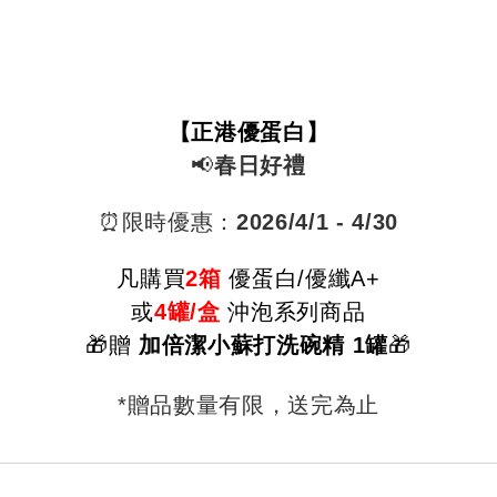
【正港優蛋白】
📢
春日好禮
⏰限時優惠：
2026/4
/1 - 4/30
凡購
買
2箱
優蛋白/
優纖A+
或
4罐/盒
沖泡系列商品
🎁贈
加倍潔小蘇打洗碗精 1罐
🎁
*贈品數量有限，送完為止