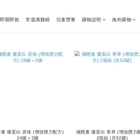
即開即飲
常溫滴雞精
兒童營養
購物說明
海外購物
素 優蛋白 原味 (增強體力配方)
補體素 優蛋白 香草 (增強體力
24罐＋2罐
2箱組 (共52罐)