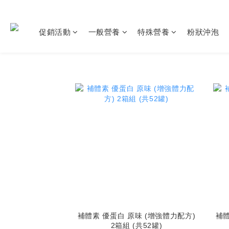
促銷活動
一般營養
特殊營養
粉狀沖泡
補體素 優蛋白 原味 (增強體力配方)
補體
2箱組 (共52罐)