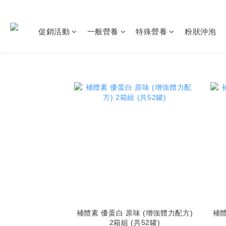
促銷活動
一般營養
特殊營養
粉狀沖泡
補體素 優蛋白 原味 (增強體力配方)
補體
2箱組 (共52罐)