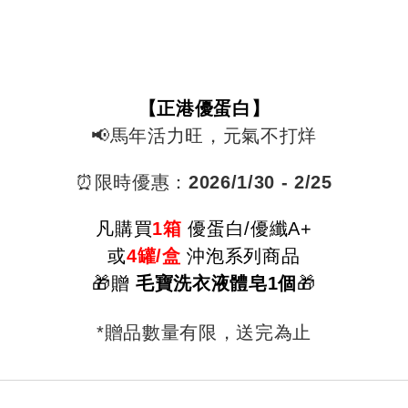
【正港優蛋白】
📢馬年活力旺，元氣不打烊
⏰限時優惠：
2026/1
/30 - 2/25
凡購
買
1箱
優蛋白/
優纖A+
或
4罐/盒
沖泡系列商品
🎁贈
毛寶洗衣液體皂1個
🎁
*贈品數量有限，送完為止