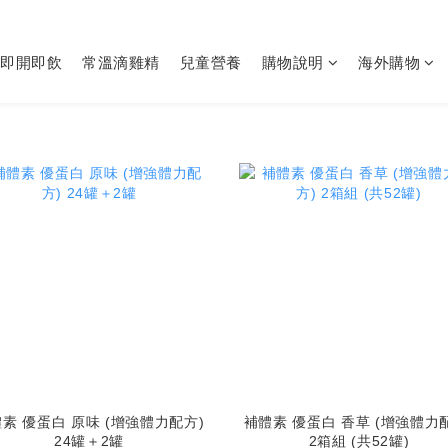
即開即飲
常溫滴雞精
兒童營養
購物說明
海外購物
素 優蛋白 原味 (增強體力配方)
補體素 優蛋白 香草 (增強體力
24罐＋2罐
2箱組 (共52罐)