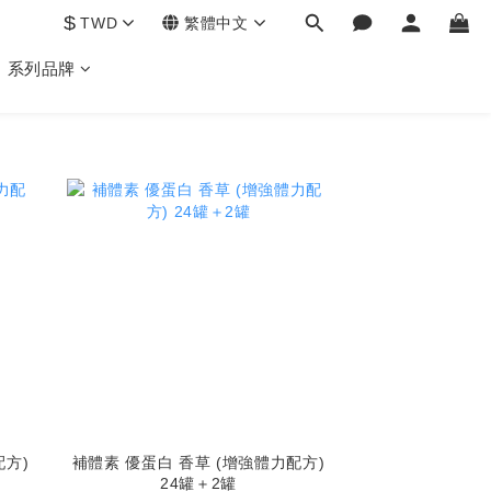
$
TWD
繁體中文
系列品牌
配方)
補體素 優蛋白 香草 (增強體力配方)
24罐＋2罐