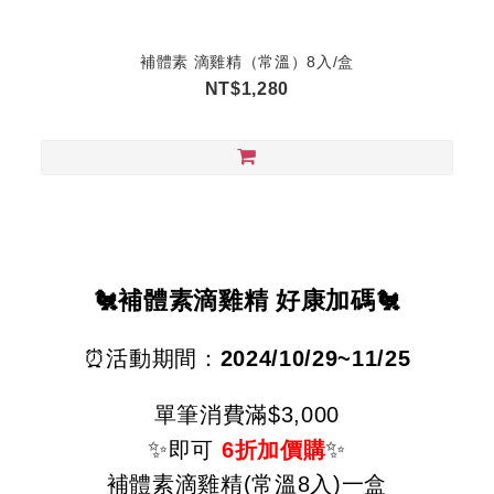
補體素 滴雞精（常溫）8入/盒
NT$1,280
🐔
補體素滴雞精
好康加碼
🐔
⏰
活動期間：
2024/10/29~11/25
單筆消費滿$3,000
✨
✨
即可
6
折加價購
補體素滴雞精(常溫8入)一盒