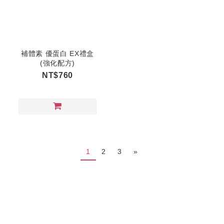
補體素 優蛋白 EX禮盒
(強化配方)
NT$760
1
2
3
»