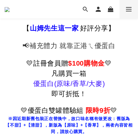
【
山姆先生這一家
好評分享】
📢補充體力 就靠正港ㄟ優蛋白
💛註冊會員贈
$100購物金
💛
凡購買
一箱
優蛋白(原味/香草/大麥)
即可折抵！
💛優蛋白雙罐體驗組
限時9折
💛
※因近期新舊包裝正在替換中，故口味名稱有做更改：舊版為
【不甜】+【清甜】，新版為【原味】+【香草】，兩者內容皆相
同，請放心購買。