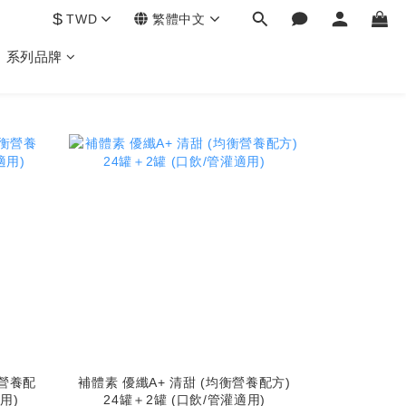
$
TWD
繁體中文
系列品牌
衡營養配
補體素 優纖A+ 清甜 (均衡營養配方)
用)
24罐＋2罐 (口飲/管灌適用)