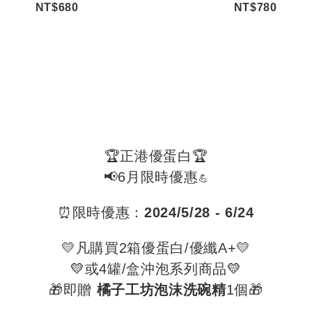
NT$680
NT$780
🏆正港優蛋白🏆
📢6月限時優惠
💪
⏰限時優惠：
2024/5/28 - 6/24
💛凡購買2箱優蛋白/優纖A+💛
💛
或4罐/盒沖泡系列商品
💛
🎁即贈
橘子工坊泡沫洗碗精
1個
🎁