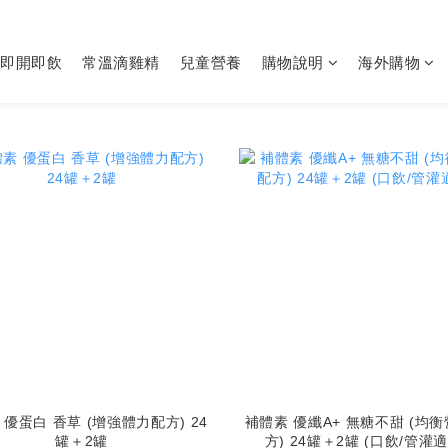
即開即飲
常溫滴雞精
兒童營養
購物說明
海外購物
 優蛋白 香草 (增強體力配方) 24
補體素 優纖A+ 無糖不甜 (均
罐＋2罐
方) 24罐＋2罐 (口飲/管灌適