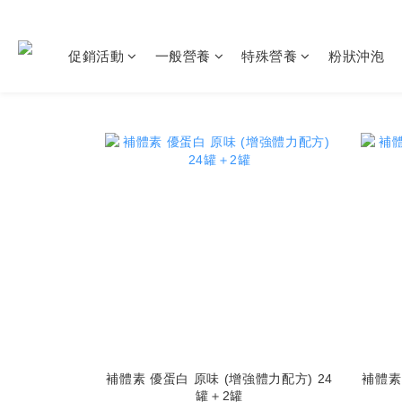
促銷活動
一般營養
特殊營養
粉狀沖泡
補體素 優蛋白 原味 (增強體力配方) 24
補體素
罐＋2罐