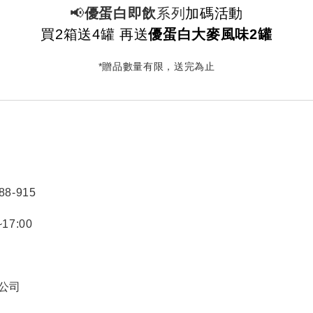
📢
優蛋白即飲
系列
加碼活動
買2箱送4罐 再送
優蛋白大麥風味2罐
*贈品數量有限，送完為止
88-915
17:00
限公司