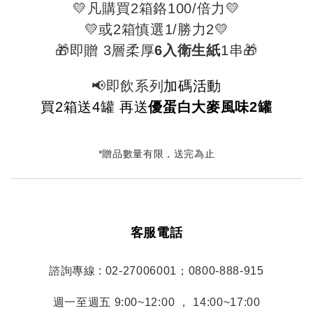
💛凡購買2箱鉻100/倍力💛
💛或2箱慎選1/勝力2💛
🎁即贈
3層柔厚
6入
衛生紙
1串
🎁
📢即飲系列
加碼活動
買2箱送4罐 再送
優蛋白大麥風味2罐
*贈品數量有限，送完為止
客服電話
諮詢專線 : 02-27006001；0800-888-915
週一至週五 9:00~12:00 ， 14:00~17:00