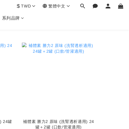
$
TWD
繁體中文
系列品牌
 24罐
補體素 勝力2 原味 (洗腎透析適用) 24
罐＋2罐 (口飲/管灌適用)