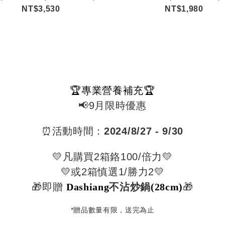
NT$3,530
NT$1,980
🏆專業營養補充🏆
📢9月限時優惠
⏰活動時間：
2024/
8/
27 - 9/30
💛凡購買2箱鉻100/倍力💛
💛或2箱慎選1/勝力2💛
🎁即贈
Dashiang
不沾炒鍋
(28cm)
🎁
*贈品數量有限，送完為止