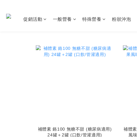
促銷活動
一般營養
特殊營養
粉狀沖泡
補體素 鉻100 無糖不甜 (糖尿病適用)
補體素
24罐＋2罐 (口飲/管灌適用)
風味