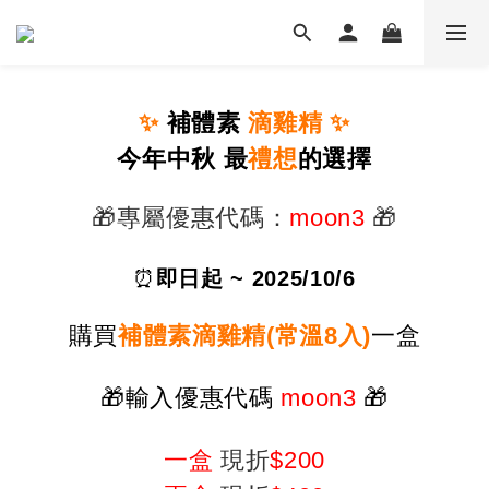
✨
補體素
滴雞精
✨
今年中秋 最
禮想
的選擇
🎁
專屬優惠代碼：
moon3
🎁
⏰
即日起 ~ 2025/10/6
購買
補體素滴雞精(常溫8入)
一盒
🎁
輸入優惠代碼
moon3
🎁
一盒
現折
$200