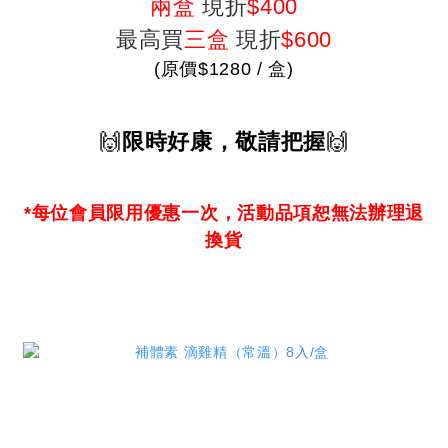
兩盒
現折
$400
最高買
三盒
現折
$600
(原價$1280 / 盒)
🙌
限時好康，敬請把握
🙌
*
每位會員限用優惠一次
，活動品項恕無法辦理退
換貨