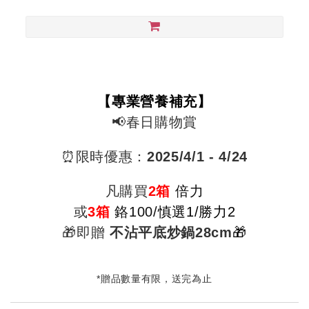
【專業營養補充】
📢春日
購物賞
⏰限時優惠：
2025/4/1 - 4/24
凡購買
2箱
倍力
或
3箱
鉻100/
慎選1/勝力2
🎁即贈
不沾平底炒鍋28cm
🎁
*贈品數量有限，送完為止