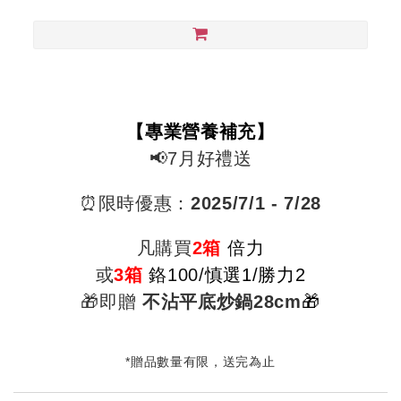
【專業營養補充】
📢7月好禮送
⏰限時優惠：
2025/7/1 - 7/28
凡購買
2箱
倍力
或
3箱
鉻100/
慎選1/勝力2
🎁即贈
不沾平底炒鍋28cm
🎁
*贈品數量有限，送完為止