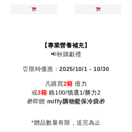
【專業營養補充】
📢秋購獻禮
⏰限時優惠：
2025/10
/1 - 10/30
凡購買
2箱
倍力
或
3箱
鉻100/
慎選1/勝力2
🎁即贈
miffy購物籃保冷袋
🎁
*贈品數量有限，送完為止