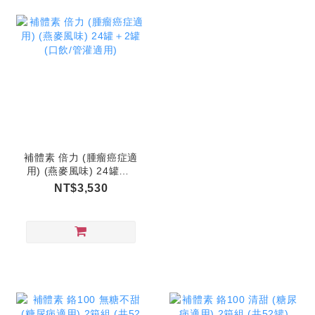
補體素 倍力 (腫瘤癌症適
用) (燕麥風味) 24罐＋2
罐 (口飲/管灌適用)
NT$3,530