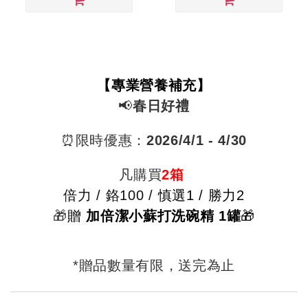
【專業營養補充】
📢
春日好禮
⏰限時優惠：
2026/4
/1 - 4/30
凡購買
2箱
倍力 /
鉻100 /
慎選1 / 勝力2
🎁
贈
加倍潔小蘇打洗碗精 1罐
🎁
*贈品數量有限，送完為止